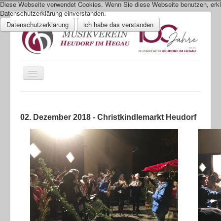
Diese Webseite verwendet Cookies. Wenn Sie diese Webseite benutzen, erklä
Datenschutzerklärung einverstanden.
Datenschutzerklärung
ich habe das verstanden
Toggle
Navigation
Aktuelle Seite:
Startseite
Was geht
Vereinsjahr 2018
02. Dezember 2018 - Christkindlemarkt Heudorf
Über uns
Was geht
Impressum
Datenschutz